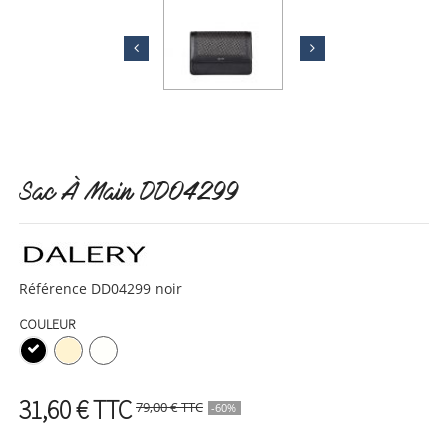
Sac À Main DD04299
Référence
DD04299 noir
COULEUR
31,60 €
TTC
79,00 €
TTC
-60%