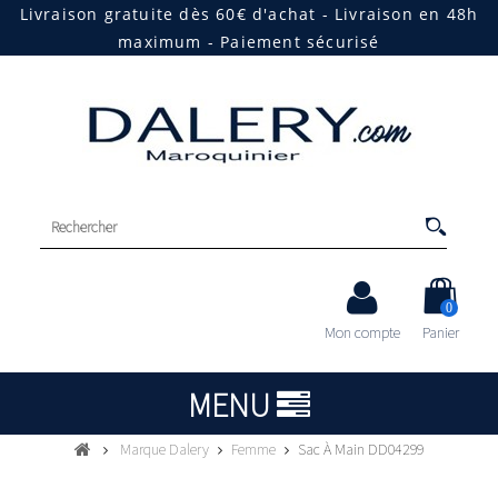
Livraison gratuite dès 60€ d'achat - Livraison en 48h
maximum - Paiement sécurisé
0
Mon compte
Panier
MENU
Marque Dalery
Femme
Sac À Main DD04299