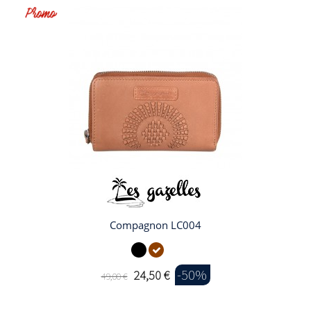
Compagnon LC004
-50%
24,50 €
49,00 €