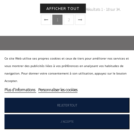
AFFICHER TOUT
Résultats 1 - 18 sur 34.
1
2
Ce site Web utilise ses propres cookies et ceux de tiers pour améliorer nos services et
Qui sommes-nous?
vous montrer des publicités liées à vos préférences en analysant vos habitudes de
Nos marques
navigation. Pour donner votre consentement à son utilisation, appuyez sur le bouton
Accepter.
Marque DALERY
Plus d'informations
Personnaliser les cookies
Marques Exclusives
Contactez-nous
REJETER TOUT
Nous suivre
J'ACCEPTE