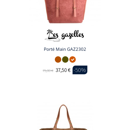
Porté Main GAZ2302
-50%
37,50 €
75,00 €