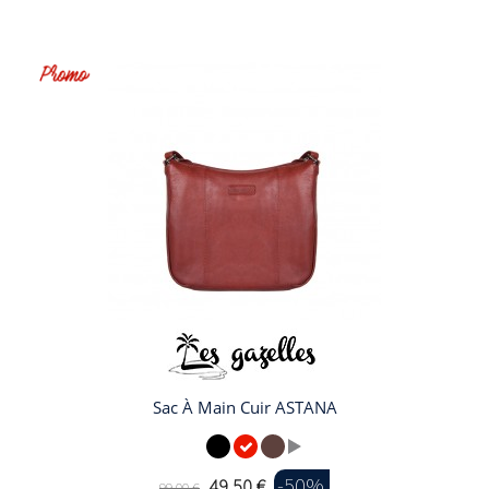
Sac À Main Cuir ASTANA
-50%
49,50 €
99,00 €