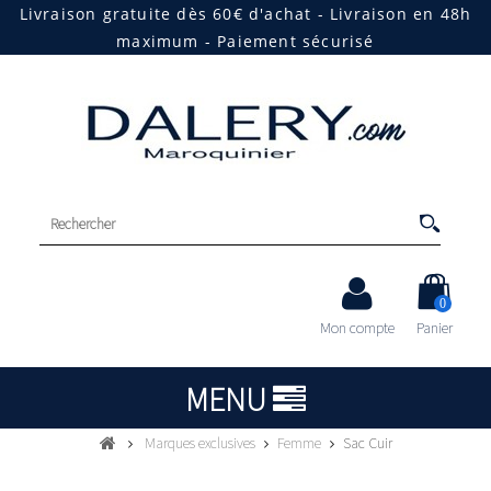
Livraison gratuite dès 60€ d'achat - Livraison en 48h
maximum - Paiement sécurisé
0
Mon compte
Panier
MENU
Marques exclusives
Femme
Sac Cuir