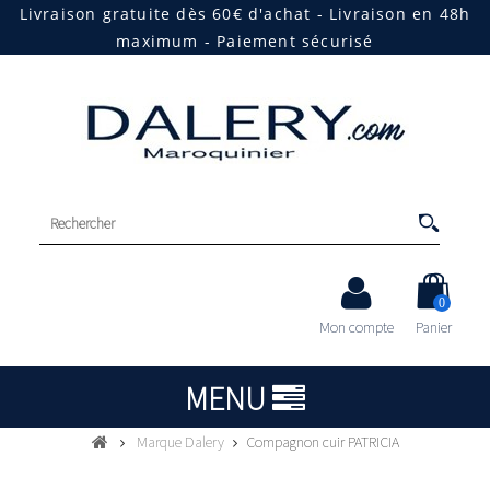
Livraison gratuite dès 60€ d'achat - Livraison en 48h
maximum - Paiement sécurisé
0
Mon compte
Panier
MENU
Marque Dalery
Compagnon cuir PATRICIA