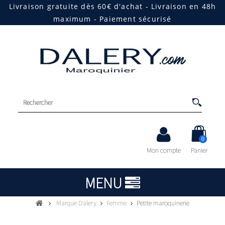
Livraison gratuite dès 60€ d'achat - Livraison en 48h
maximum - Paiement sécurisé
0
Mon compte
Panier
MENU
Marque Dalery
Femme
Petite maroquinerie