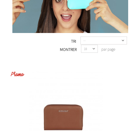
--
TRI
18
par page
MONTRER