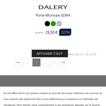
Porte-Monnaie EDNA
-50%
19,50 €
39,00 €
AFFICHER TOUT
Résultats 19 - 36 sur 59.
1
2
3
4
Ce site Web utilise ses propres cookies et ceux de tiers pour améliorer nos services et
Qui sommes-nous?
vous montrer des publicités liées à vos préférences en analysant vos habitudes de
Nos marques
navigation. Pour donner votre consentement à son utilisation, appuyez sur le bouton