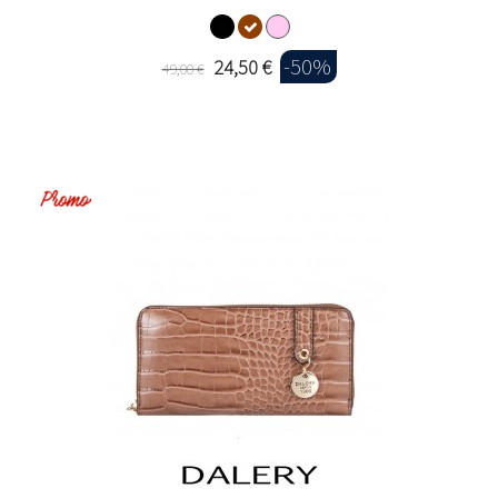
-50%
24,50 €
49,00 €