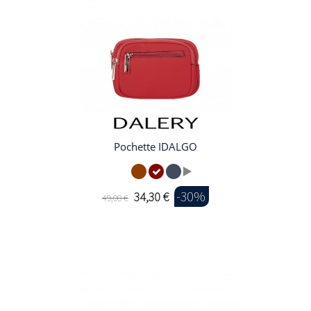
Pochette IDALGO
-30%
34,30 €
49,00 €