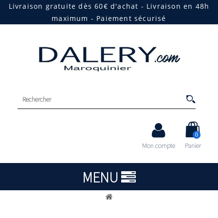
Livraison gratuite dès 60€ d'achat - Livraison en 48h
maximum - Paiement sécurisé
0
Mon compte
Panier
MENU