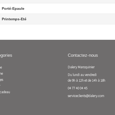
Porté-Epaule
Printemps-Eté
gories
Contactez-nous
Dalery Maroquinier
e
me
Du lundi au vendredi

es
de 9h à 12h et de 14h à 18h
r
04 77 40 04 45
 cadeau
serviceclients@dalery.com