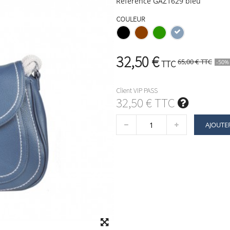
Référence
GAZ1629 bleu
COULEUR
32,50 €
65,00 €
TTC
TTC
-50%
Client VIP PASS
32,50 € TTC
AJOUTE