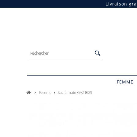
Livraison gr
FEMME
Femme
Sac à main GAZ1629