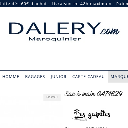
atuite dès 60€ d'achat - Livraison en 48h maximum - Paie
HOMME
BAGAGES
JUNIOR
CARTE CADEAU
MARQUE
Sac à main GAZ1629
PROMO !