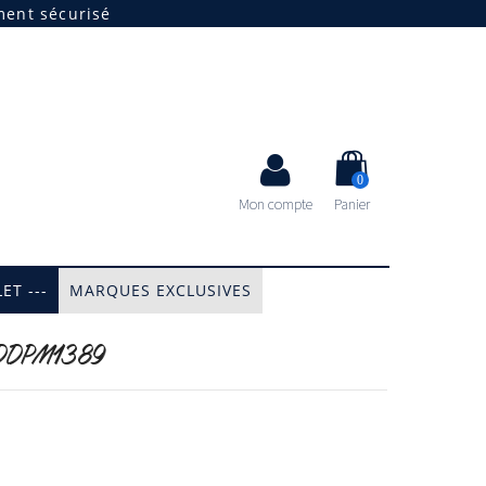
ment sécurisé
0
Mon compte
Panier
ET ---
MARQUES EXCLUSIVES
e DDPM1389