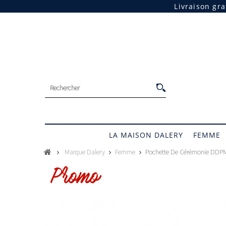
Livraison gr
LA MAISON DALERY
FEMME
Marque Dalery
Femme
Pochette De Cérémonie DDP