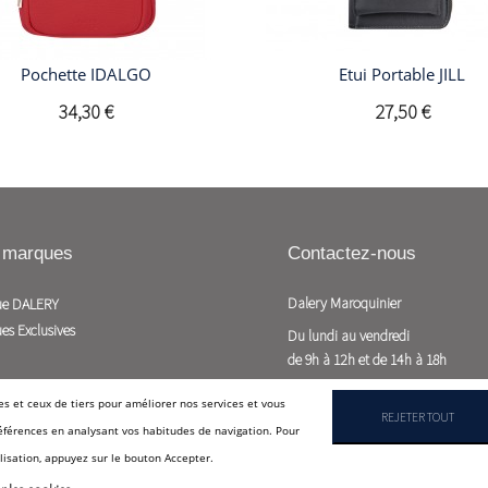
Pochette IDALGO
Etui Portable JILL
34,30 €
27,50 €
 marques
Contactez-nous
Dalery Maroquinier
ue DALERY
es Exclusives
Du lundi au vendredi

de 9h à 12h et de 14h à 18h
04 77 40 04 45
es et ceux de tiers pour améliorer nos services et vous
REJETER TOUT
serviceclients@dalery.com
références en analysant vos habitudes de navigation. Pour
isation, appuyez sur le bouton Accepter.