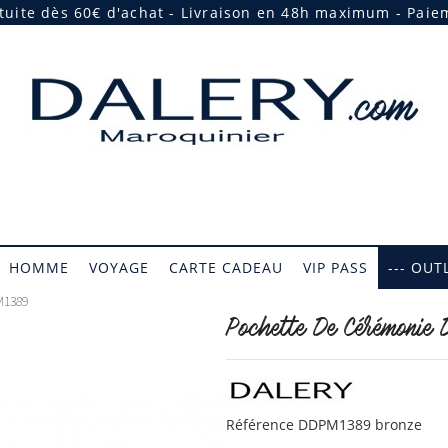
atuite dès 60€ d'achat - Livraison en 48h maximum - Paie
HOMME
VOYAGE
CARTE CADEAU
VIP PASS
--- OUTL
M1389
Pochette De Cérémoni
Référence
DDPM1389 bronze