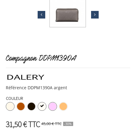
Compagnon DDPM1390A
Référence
DDPM1390A argent
COULEUR
31,50 €
TTC
45,00 €
TTC
-30%