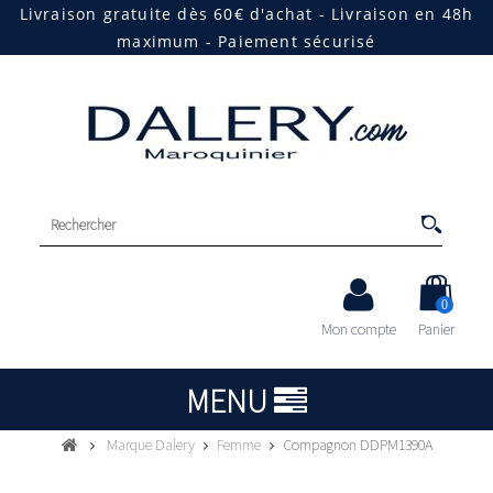
Livraison gratuite dès 60€ d'achat - Livraison en 48h
maximum - Paiement sécurisé
0
Mon compte
Panier
MENU
Marque Dalery
Femme
Compagnon DDPM1390A