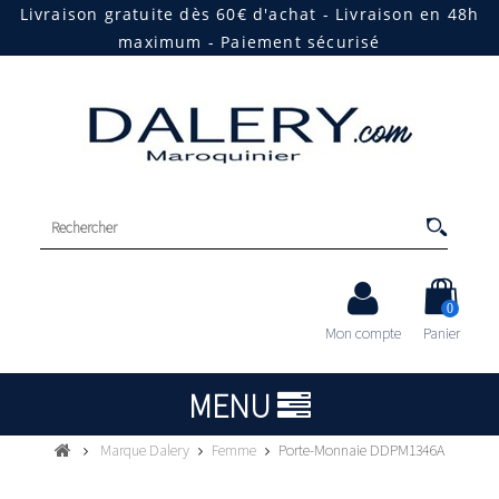
Livraison gratuite dès 60€ d'achat - Livraison en 48h
maximum - Paiement sécurisé
0
Mon compte
Panier
MENU
Marque Dalery
Femme
Porte-Monnaie DDPM1346A