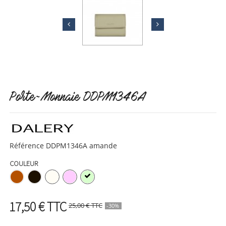
Porte-Monnaie DDPM1346A
Référence
DDPM1346A amande
COULEUR
17,50 €
TTC
25,00 €
TTC
-30%