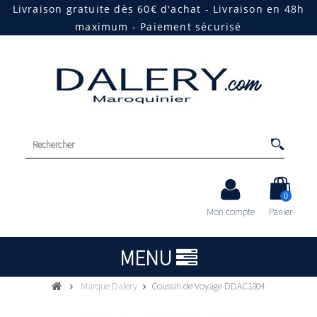
Livraison gratuite dès 60€ d'achat - Livraison en 48h
maximum - Paiement sécurisé
0
Mon compte
Panier
MENU
Marque Dalery
Coussin de Voyage DDAC1804