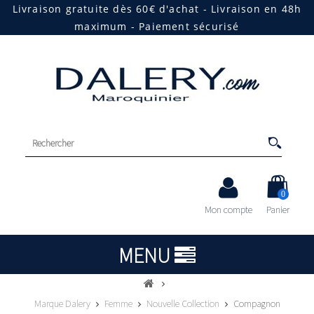
Livraison gratuite dès 60€ d'achat - Livraison en 48h
maximum - Paiement sécurisé
0
Mon compte
Panier
MENU
Marque Dalery
Femme
Nouvelle Collection
Compagnon