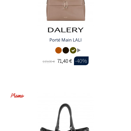
Porté Main LALI
-40%
71,40 €
119,00 €