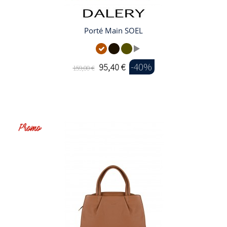
Porté Main SOEL
-40%
95,40 €
159,00 €