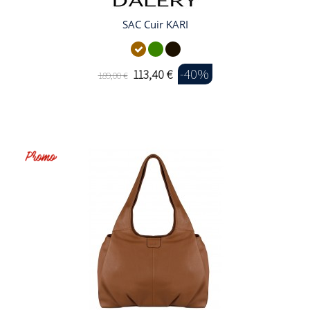
SAC Cuir KARI
-40%
113,40 €
189,00 €