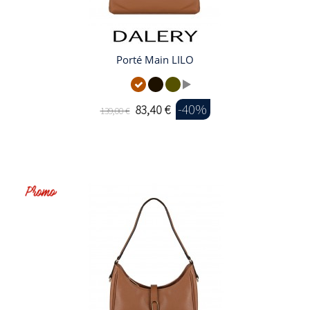
Porté Main LILO
-40%
83,40 €
139,00 €