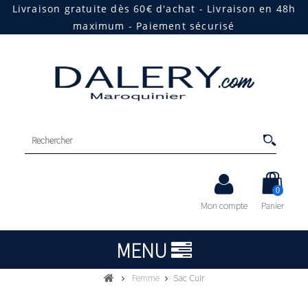
Livraison gratuite dès 60€ d'achat - Livraison en 48h
maximum - Paiement sécurisé
0
Mon compte
Panier
MENU
Femme
Sac Cuir