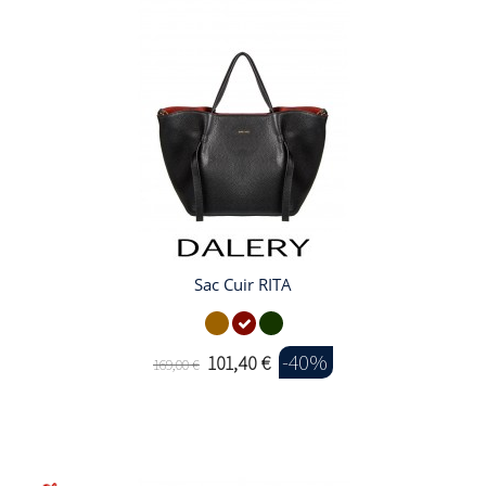
Sac Cuir RITA
-40%
101,40 €
169,00 €