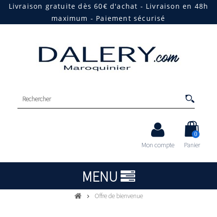
Livraison gratuite dès 60€ d'achat - Livraison en 48h
maximum - Paiement sécurisé
0
Mon compte
Panier
MENU
Offre de bienvenue