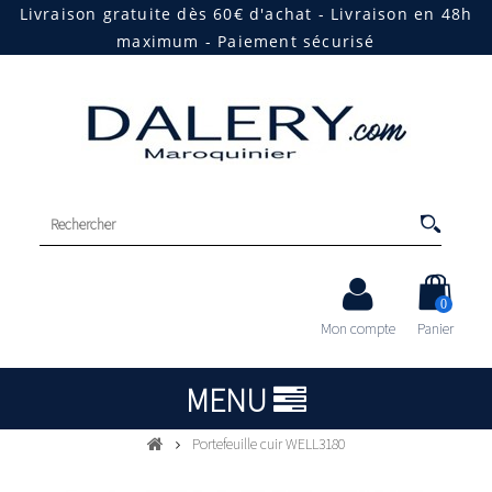
Livraison gratuite dès 60€ d'achat - Livraison en 48h
maximum - Paiement sécurisé
0
Mon compte
Panier
MENU
Portefeuille cuir WELL3180