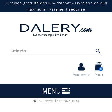
Livraison gratuite dès 60€ d'achat - Livraison en 48h
maximum - Paiement sécurisé
0
Mon compte
Panier
MENU
Portefeuille Cuir (NAT1499)